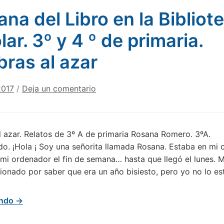
na del Libro en la Bibliot
lar. 3º y 4 º de primaria.
bras al azar
2017
/
Deja un comentario
l azar. Relatos de 3º A de primaria Rosana Romero. 3ºA.
o. ¡Hola ¡ Soy una señorita llamada Rosana. Estaba en mi 
mi ordenador el fin de semana… hasta que llegó el lunes. 
sionado por saber que era un año bisiesto, pero yo no lo es
endo →