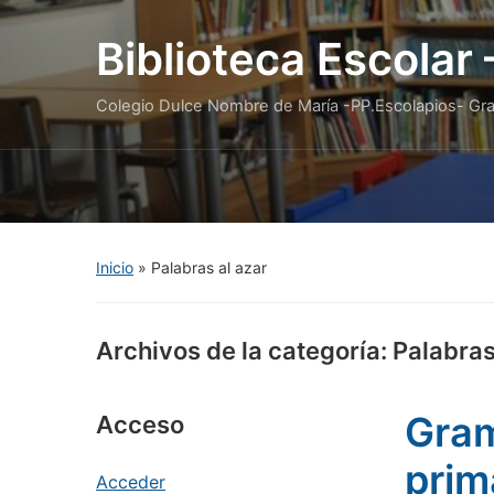
Biblioteca Escolar
Colegio Dulce Nombre de María -PP.Escolapios- Gr
Inicio
» Palabras al azar
Archivos de la categoría:
Palabras
Gram
Acceso
prim
Acceder