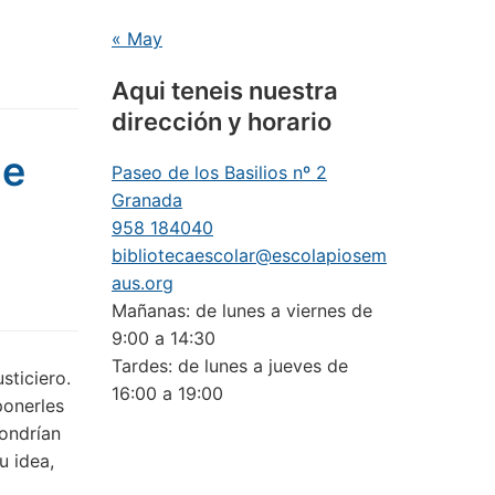
« May
Aqui teneis nuestra
dirección y horario
de
Paseo de los Basilios nº 2
Granada
958 184040
bibliotecaescolar@escolapiosem
aus.org
Mañanas: de lunes a viernes de
9:00 a 14:30
Tardes: de lunes a jueves de
sticiero.
16:00 a 19:00
ponerles
ondrían
u idea,