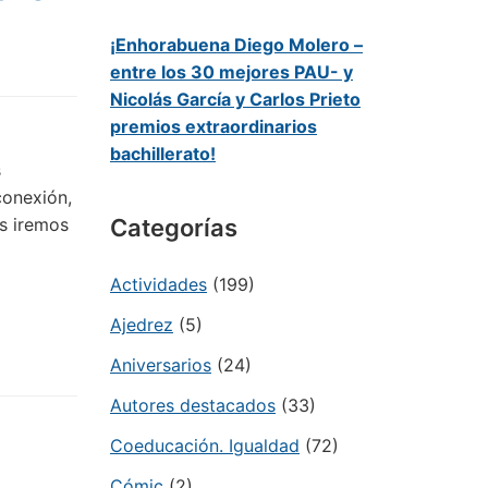
¡Enhorabuena Diego Molero –
entre los 30 mejores PAU- y
Nicolás García y Carlos Prieto
premios extraordinarios
bachillerato!
s
conexión,
os iremos
Categorías
Actividades
(199)
Ajedrez
(5)
Aniversarios
(24)
Autores destacados
(33)
Coeducación. Igualdad
(72)
Cómic
(2)