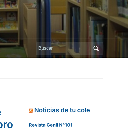
Buscar:
e
Noticias de tu cole
bro
Revista Genil Nº101