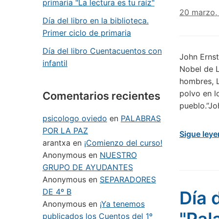
primaria "La lectura es tu raíz"
20 marzo,
Día del libro en la biblioteca.
Primer ciclo de primaria
Día del libro Cuentacuentos con
John Ernst
infantil
Nobel de L
hombres, L
polvo en l
Comentarios recientes
pueblo.”Jo
psicologo oviedo
en
PALABRAS
POR LA PAZ
Sigue ley
arantxa
en
¡Comienzo del curso!
Anonymous
en
NUESTRO
GRUPO DE AYUDANTES
Anonymous
en
SEPARADORES
DE 4º B
Día 
Anonymous
en
¡Ya tenemos
publicados los Cuentos del 1º