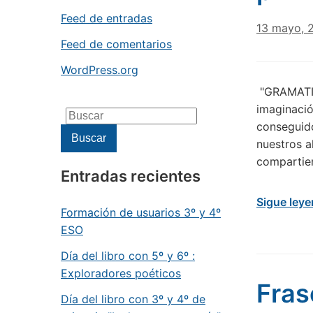
Feed de entradas
13 mayo, 
Feed de comentarios
WordPress.org
"GRAMATIC
imaginació
Buscar:
conseguido
Buscar
nuestros a
compartien
Entradas recientes
Sigue ley
Formación de usuarios 3º y 4º
ESO
Día del libro con 5º y 6º :
Exploradores poéticos
Fras
Día del libro con 3º y 4º de