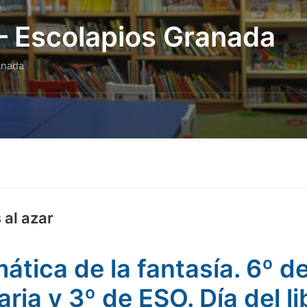
 – Escolapios Granada
anada
 al azar
ática de la fantasía. 6º d
aria y 3º de ESO. Día del li