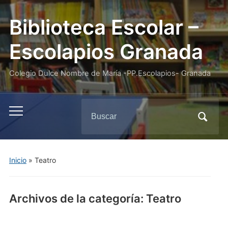
Biblioteca Escolar –
Escolapios Granada
Colegio Dulce Nombre de María -PP.Escolapios- Granada
Buscar:
Alternar
el
menú
móvil
Inicio
» Teatro
Archivos de la categoría:
Teatro