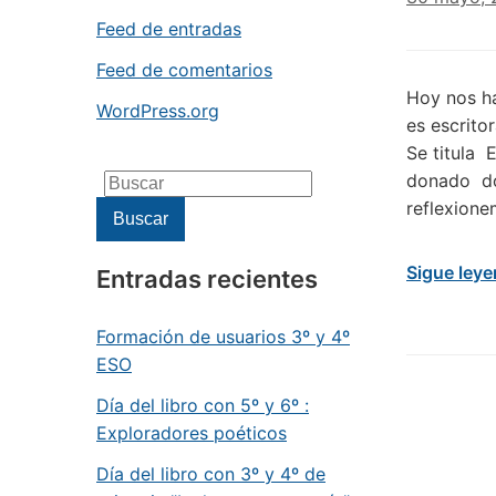
Feed de entradas
Feed de comentarios
Hoy nos ha
WordPress.org
es escrito
Se titula 
donado dos
Buscar:
reflexione
Buscar
Sigue ley
Entradas recientes
Formación de usuarios 3º y 4º
ESO
Día del libro con 5º y 6º :
Exploradores poéticos
Día del libro con 3º y 4º de