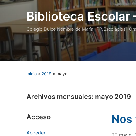
Biblioteca Escolar
Colegio Dulce Nombre de María -PP.Escolapios- Gr
Inicio
»
2019
»
mayo
Archivos mensuales:
mayo 2019
Nos 
Acceso
Acceder
30 mayo, 