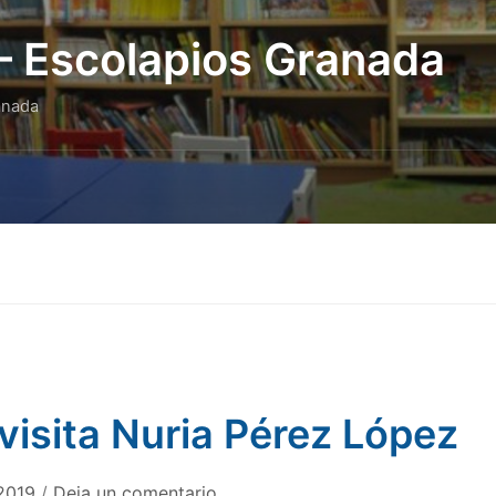
 – Escolapios Granada
anada
visita Nuria Pérez López
2019
/
Deja un comentario