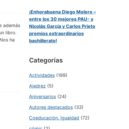
¡Enhorabuena Diego Molero –
entre los 30 mejores PAU- y
ue además
Nicolás García y Carlos Prieto
n libro.
premios extraordinarios
 Nos ha
bachillerato!
Categorías
Actividades
(199)
Ajedrez
(5)
Aniversarios
(24)
Autores destacados
(33)
Coeducación. Igualdad
(72)
cómic
(2)