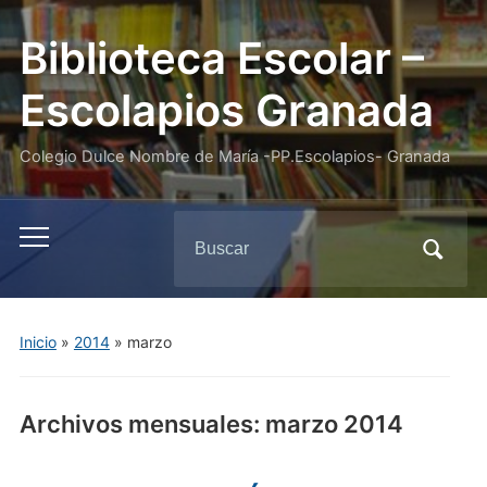
Biblioteca Escolar –
Escolapios Granada
Colegio Dulce Nombre de María -PP.Escolapios- Granada
Buscar:
Alternar
el
menú
móvil
Inicio
»
2014
»
marzo
Archivos mensuales:
marzo 2014