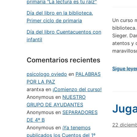
primaria "La lectura es tu raíz"
Día del libro en la biblioteca.
Un curso m
Primer ciclo de primaria
biblioteca
Día del libro Cuentacuentos con
Sieger. Da
infantil
atentos y
maravillos
Comentarios recientes
Sigue ley
psicologo oviedo
en
PALABRAS
POR LA PAZ
arantxa
en
¡Comienzo del curso!
Anonymous
en
NUESTRO
GRUPO DE AYUDANTES
Juga
Anonymous
en
SEPARADORES
DE 4º B
22 diciem
Anonymous
en
¡Ya tenemos
publicados los Cuentos del 1º