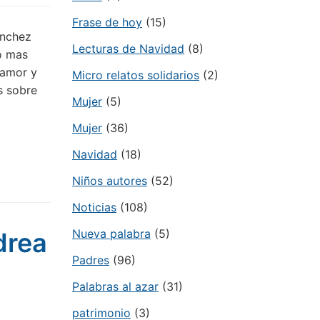
Frase de hoy
(15)
ánchez
Lecturas de Navidad
(8)
o mas
 amor y
Micro relatos solidarios
(2)
s sobre
Mujer
(5)
Mujer
(36)
Navidad
(18)
Niños autores
(52)
Noticias
(108)
Nueva palabra
(5)
drea
Padres
(96)
Palabras al azar
(31)
patrimonio
(3)