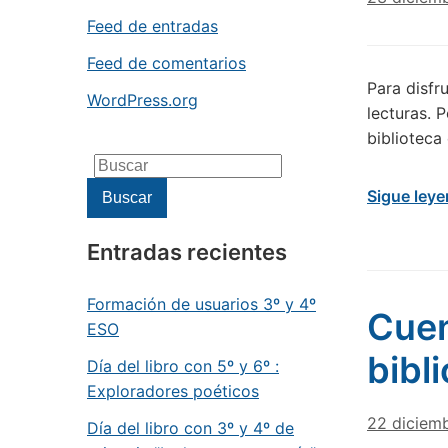
Feed de entradas
Feed de comentarios
Para disfr
WordPress.org
lecturas. 
bibliotec
Buscar:
Sigue ley
Buscar
Entradas recientes
Formación de usuarios 3º y 4º
Cuen
ESO
bibl
Día del libro con 5º y 6º :
Exploradores poéticos
22 diciem
Día del libro con 3º y 4º de