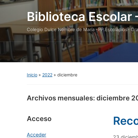
Biblioteca Escolar
Colegio Dulce Nombre de María -PP.Escolapios- Gr
Inicio
»
2022
»
diciembre
Archivos mensuales:
diciembre 2
Rec
Acceso
Acceder
23 diciem