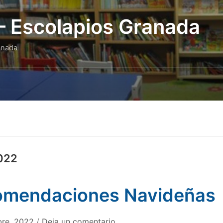
 – Escolapios Granada
anada
022
omendaciones Navideñas
bre, 2022
/
Deja un comentario