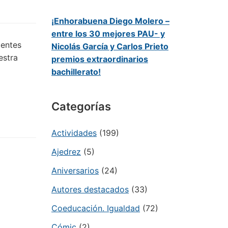
¡Enhorabuena Diego Molero –
entre los 30 mejores PAU- y
ientes
Nicolás García y Carlos Prieto
estra
premios extraordinarios
bachillerato!
Categorías
Actividades
(199)
Ajedrez
(5)
Aniversarios
(24)
Autores destacados
(33)
Coeducación. Igualdad
(72)
Cómic
(2)