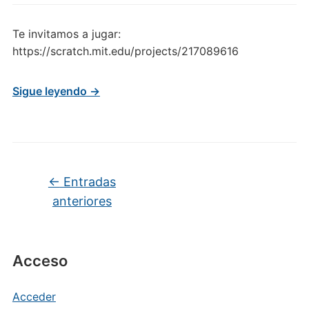
Te invitamos a jugar:
https://scratch.mit.edu/projects/217089616
Sigue leyendo →
Navegación de entradas
←
Entradas
anteriores
Acceso
Acceder