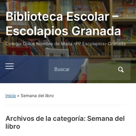
Biblioteca Escolar –
Escolapios Granada
Colegio Dulce Nombre de María -PP.Escolapios- Granada
Buscar:
Alternar
el
menú
móvil
Inicio
» Semana del libro
Archivos de la categoría:
Semana del
libro