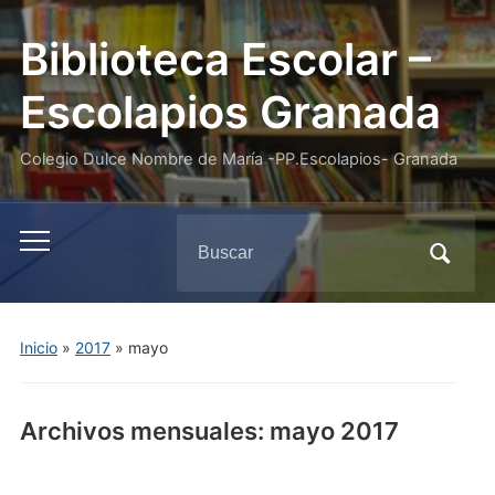
Biblioteca Escolar –
Escolapios Granada
Colegio Dulce Nombre de María -PP.Escolapios- Granada
Buscar:
Alternar
el
menú
móvil
Inicio
»
2017
»
mayo
Archivos mensuales:
mayo 2017