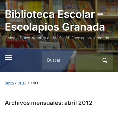
Biblioteca Escolar –
Escolapios Granada
Colegio Dulce Nombre de María -PP.Escolapios- Granada
Buscar:
Alternar
el
menú
móvil
Inicio
»
2012
»
abril
Archivos mensuales:
abril 2012