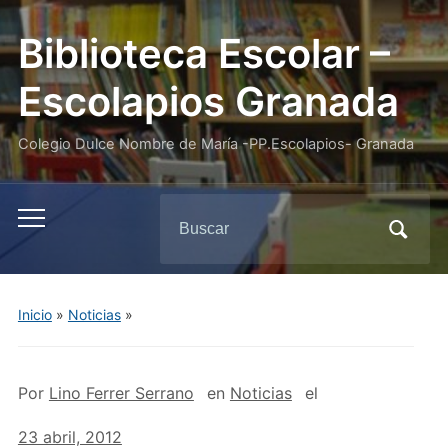
Biblioteca Escolar –
Escolapios Granada
Colegio Dulce Nombre de María -PP.Escolapios- Granada
Buscar:
Alternar
el
menú
móvil
Inicio
»
Noticias
»
Por
Lino Ferrer Serrano
en
Noticias
el
23 abril, 2012