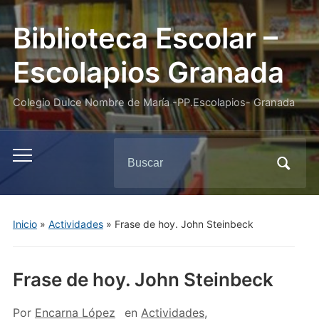
Biblioteca Escolar –
Escolapios Granada
Colegio Dulce Nombre de María -PP.Escolapios- Granada
Buscar:
Alternar
el
menú
móvil
Inicio
»
Actividades
»
Frase de hoy. John Steinbeck
Frase de hoy. John Steinbeck
Por
Encarna López
en
Actividades
,