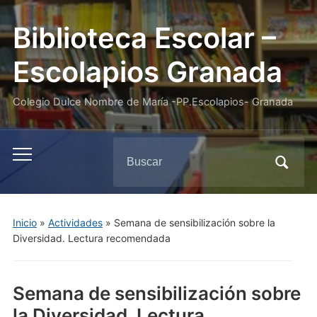
Biblioteca Escolar –
Escolapios Granada
Colegio Dulce Nombre de María -PP.Escolapios- Granada
Buscar:
Alternar
el
menú
móvil
Inicio
»
Actividades
»
Semana de sensibilización sobre la
Diversidad. Lectura recomendada
Semana de sensibilización sobre
la Diversidad. Lectura