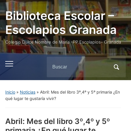
Biblioteca Escolar –
Escolapios Granada
Colegio Dulce Nombre de María -PP.Escolapios- Granada
Buscar:
Alternar
el
menú
móvil
Inicio
»
Noticias
»
Abril: Mes del libro 3º,4º y 5º primaria ¿En
qué lugar te gustaría vivir?
Abril: Mes del libro 3º,4º y 5º
primaria ¿En qué lugar te