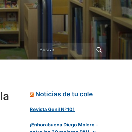
Buscar:
la
Noticias de tu cole
Revista Genil Nº101
¡Enhorabuena Diego Molero –