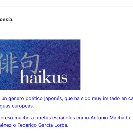
 poesía.
aiku
s un género poético japonés, que ha sido muy imitado en ca
nguas europeas.
interesó mucho a poetas españoles como Antonio Machado,
énez o Federico García Lorca.