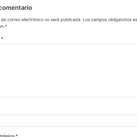
 comentario
 de correo electrónico no será publicada.
Los campos obligatorios e
on
*
o
*
trónico
*