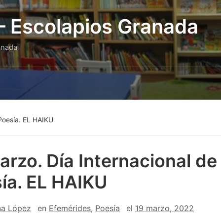
 – Escolapios Granada
anada
 Poesía. EL HAIKU
arzo. Día Internacional de 
ía. EL HAIKU
na López
en
Efemérides
,
Poesía
el
19 marzo, 2022