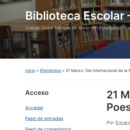
Biblioteca Escolar
Colegio Dulce Nombre de María -PP.Escolapios- Gr
Inicio
»
Efemérides
»
21 Marzo. Día Internacional de la
21 M
Acceso
Poes
Acceder
Feed de entradas
Por
Encar
Feed de comentarios