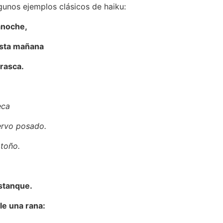
gunos ejemplos clásicos de haiku:
anoche,
esta mañana
arasca.
eca
ervo posado.
toño.
estanque.
le una rana: