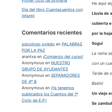
Primer ciclo de primaria
He aquí al
Día del libro Cuentacuentos con
Lluvia de 
infantil
cubierta 
Comentarios recientes
por la hoj
Sogui
psicologo oviedo
en
PALABRAS
POR LA PAZ
La rama s
arantxa
en
¡Comienzo del curso!
Anonymous
en
NUESTRO
con un cu
GRUPO DE AYUDANTES
Tarde de o
Anonymous
en
SEPARADORES
DE 4º B
Bashó
Anonymous
en
¡Ya tenemos
Un viejo 
publicados los Cuentos del 1º
Ciclo de E.P.!
Se zambul