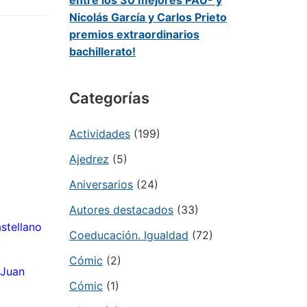
entre los 30 mejores PAU- y
Nicolás García y Carlos Prieto
premios extraordinarios
bachillerato!
Categorías
Actividades
(199)
Ajedrez
(5)
Aniversarios
(24)
Autores destacados
(33)
stellano
Coeducación. Igualdad
(72)
Cómic
(2)
 Juan
Cómic
(1)