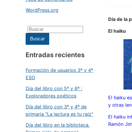
WordPress.org
Día de la
Buscar:
El h
Buscar
Entradas recientes
Formación de usuarios 3º y 4º
ESO
Día del libro con 5º y 6º :
Exploradores poéticos
El haiku e
y otras
le
Día del libro con 3º y 4º de
primaria "La lectura es tu raíz"
El haiku 
Ramón
Jim
Día del libro en la biblioteca.