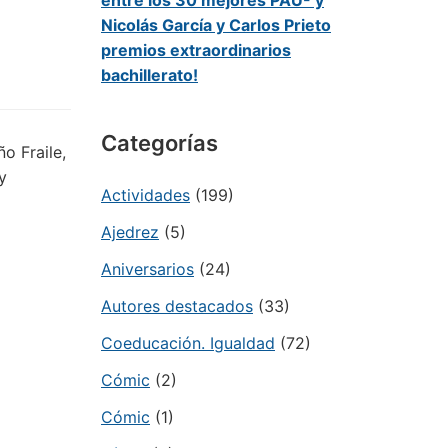
entre los 30 mejores PAU- y
Nicolás García y Carlos Prieto
premios extraordinarios
bachillerato!
Categorías
o Fraile,
y
Actividades
(199)
Ajedrez
(5)
Aniversarios
(24)
Autores destacados
(33)
Coeducación. Igualdad
(72)
Cómic
(2)
Cómic
(1)