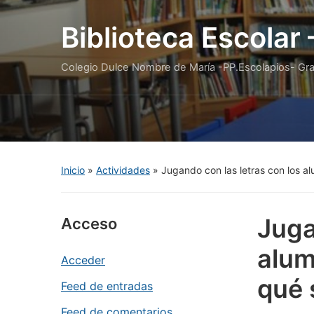
Biblioteca Escolar
Colegio Dulce Nombre de María -PP.Escolapios- Gr
Inicio
»
Actividades
»
Jugando con las letras con los al
Juga
Acceso
alum
Acceder
qué 
Feed de entradas
Feed de comentarios