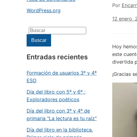
Por
Encar
WordPress.org
12 enero,
Buscar:
Buscar
Hoy hemos 
este cuen
Entradas recientes
divertida 
Formación de usuarios 3º y 4º
¡Gracias s
ESO
Día del libro con 5º y 6º :
Exploradores poéticos
Día del libro con 3º y 4º de
primaria "La lectura es tu raíz"
Día del libro en la biblioteca.