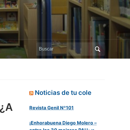
Buscar:
Noticias de tu cole
 ¿A
Revista Genil Nº101
¡Enhorabuena Diego Molero –