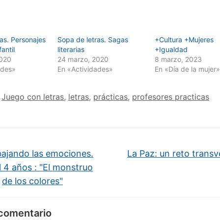
as. Personajes
Sopa de letras. Sagas
+Cultura +Mujeres
fantil
literarias
+Igualdad
2020
24 marzo, 2020
8 marzo, 2023
ades»
En «Actividades»
En «Día de la mujer»
Juego con letras
,
letras
,
prácticas
,
profesores practicas
ajando las emociones.
La Paz: un reto transv
il 4 años : "El monstruo
de los colores"
 comentario