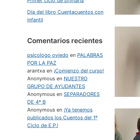
Primer ciclo de primaria
Día del libro Cuentacuentos con
infantil
Comentarios recientes
psicologo oviedo
en
PALABRAS
POR LA PAZ
arantxa
en
¡Comienzo del curso!
Anonymous
en
NUESTRO
GRUPO DE AYUDANTES
Anonymous
en
SEPARADORES
DE 4º B
Anonymous
en
¡Ya tenemos
publicados los Cuentos del 1º
Ciclo de E.P.!