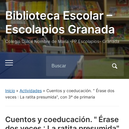
Biblioteca Escolar –
Escolapios Granada
Colegio Dulce Nombre de María -PP.Escolapios- Granada
Buscar:
Alternar
el
menú
móvil
Inicio
»
Actividades
»
Cuentos y coeducación. " Érase dos
veces : La ratita presumida", con 3º de primaria
Cuentos y coeducación. " Érase
dos veces : La ratita presumida",