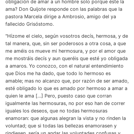
obligación de amar a un hombre solo porque éste la
ama? Don Quijote responde con las palabras que la
pastora Marcela dirige a Ambrosio, amigo del ya
fallecido Grisóstomo.
"Hízome el cielo, según vosotros decís, hermosa, y de
tal manera, que, sin ser poderosos a otra cosa, a que
me améis os mueve mi hermosura, y por el amor que
me mostráis decís y aun queréis que esté yo obligada
a amaros. Yo conozco, con el natural entendimiento
que Dios me ha dado, que todo lo hermoso es
amable; mas no alcanzo que, por razón de ser amado,
esté obligado lo que es amado por hermoso a amar a
quien le ama […] Pero, puesto caso que corran
igualmente las hermosuras, no por eso han de correr
iguales los deseos, que no todas hermosuras
enamoran: que algunas alegran la vista y no rinden la
voluntad; que si todas las bellezas enamorasen y
rindiesen, sería un andar las voluntades confusas y