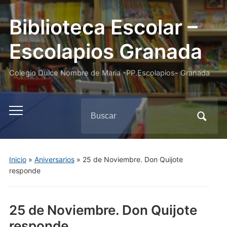
Biblioteca Escolar –
Escolapios Granada
Colegio Dulce Nombre de María -PP.Escolapios- Granada
Buscar:
Alternar
el
menú
móvil
Inicio
»
Aniversarios
»
25 de Noviembre. Don Quijote
responde
25 de Noviembre. Don Quijote
responde