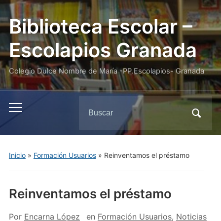
Biblioteca Escolar –
Escolapios Granada
Colegio Dulce Nombre de María -PP.Escolapios- Granada
Buscar:
Alternar
el
menú
móvil
Inicio
»
Formación Usuarios
»
Reinventamos el préstamo
Reinventamos el préstamo
Por
Encarna López
en
Formación Usuarios
,
Noticias