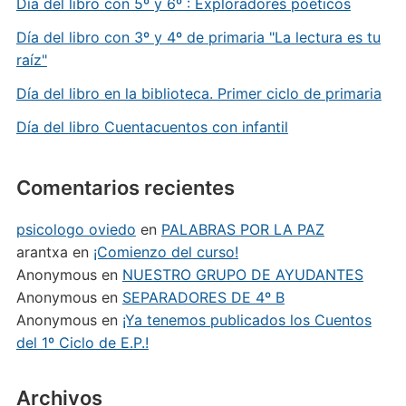
Día del libro con 5º y 6º : Exploradores poéticos
Día del libro con 3º y 4º de primaria "La lectura es tu
raíz"
Día del libro en la biblioteca. Primer ciclo de primaria
Día del libro Cuentacuentos con infantil
Comentarios recientes
psicologo oviedo
en
PALABRAS POR LA PAZ
arantxa
en
¡Comienzo del curso!
Anonymous
en
NUESTRO GRUPO DE AYUDANTES
Anonymous
en
SEPARADORES DE 4º B
Anonymous
en
¡Ya tenemos publicados los Cuentos
del 1º Ciclo de E.P.!
Archivos