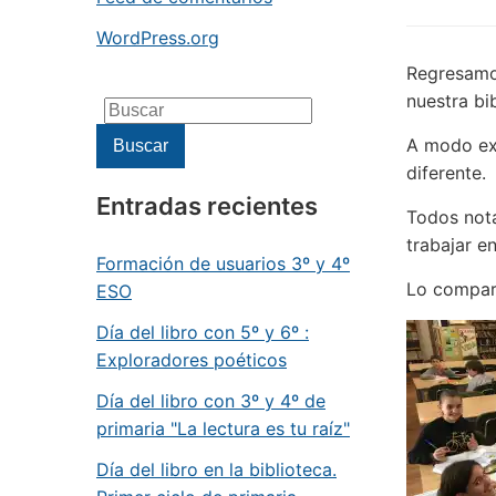
WordPress.org
Regresamo
nuestra bi
Buscar:
A modo ex
Buscar
diferente.
Entradas recientes
Todos nota
trabajar en
Formación de usuarios 3º y 4º
Lo compart
ESO
Día del libro con 5º y 6º :
Exploradores poéticos
Día del libro con 3º y 4º de
primaria "La lectura es tu raíz"
Día del libro en la biblioteca.