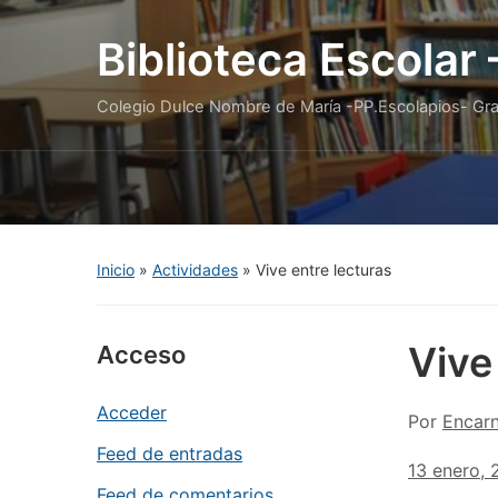
Biblioteca Escolar
Colegio Dulce Nombre de María -PP.Escolapios- Gr
Inicio
»
Actividades
»
Vive entre lecturas
Vive
Acceso
Acceder
Por
Encar
Feed de entradas
13 enero,
Feed de comentarios