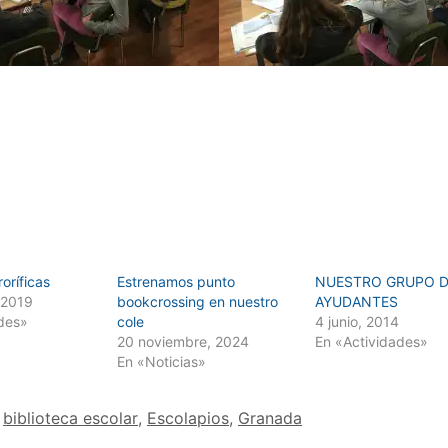
roríficas
Estrenamos punto
NUESTRO GRUPO 
 2019
bookcrossing en nuestro
AYUDANTES
des»
cole
4 junio, 2014
20 noviembre, 2024
En «Actividades»
En «Noticias»
biblioteca escolar
,
Escolapios
,
Granada