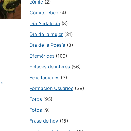
cómic
(2)
Cómic.Tebeo
(4)
Día Andalucía
(8)
Día de la mujer
(31)
Día de la Poesía
(3)
Efemérides
(109)
Enlaces de interés
(56)
Felicitaciones
(3)
DE
Formación Usuarios
(38)
Fotos
(95)
Fotos
(9)
Frase de hoy
(15)