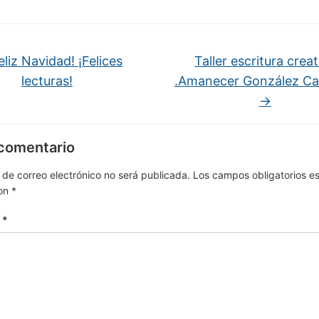
eliz Navidad! ¡Felices
Taller escritura creat
lecturas!
.Amanecer González Ca
→
 comentario
 de correo electrónico no será publicada.
Los campos obligatorios e
on
*
o
*