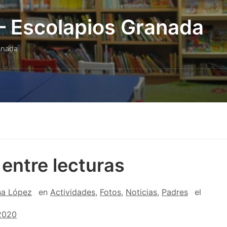
 – Escolapios Granada
anada
 entre lecturas
na López
en
Actividades
,
Fotos
,
Noticias
,
Padres
el
 2020