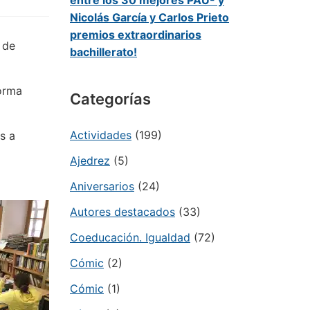
entre los 30 mejores PAU- y
Nicolás García y Carlos Prieto
premios extraordinarios
 de
bachillerato!
orma
Categorías
Actividades
(199)
s a
Ajedrez
(5)
Aniversarios
(24)
Autores destacados
(33)
Coeducación. Igualdad
(72)
Cómic
(2)
Cómic
(1)