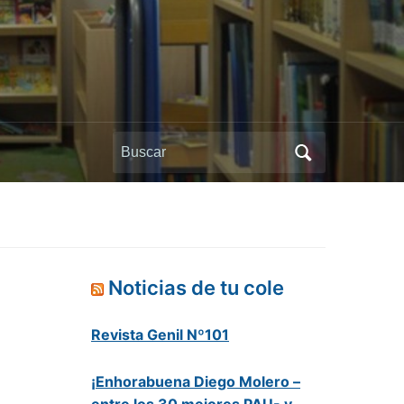
Buscar:
Noticias de tu cole
Revista Genil Nº101
¡Enhorabuena Diego Molero –