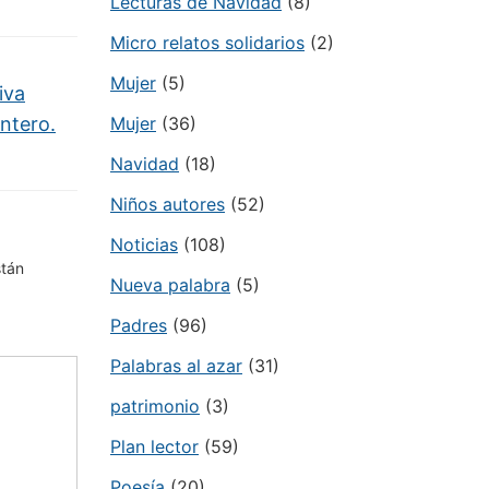
Lecturas de Navidad
(8)
Micro relatos solidarios
(2)
Mujer
(5)
iva
ntero.
Mujer
(36)
Navidad
(18)
Niños autores
(52)
Noticias
(108)
stán
Nueva palabra
(5)
Padres
(96)
Palabras al azar
(31)
patrimonio
(3)
Plan lector
(59)
Poesía
(20)