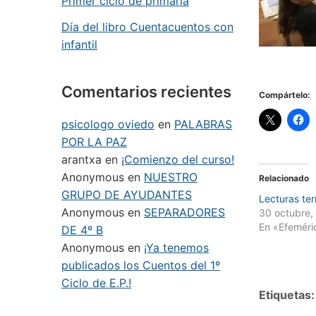
Primer ciclo de primaria
Día del libro Cuentacuentos con
infantil
Comentarios recientes
Compártelo:
psicologo oviedo
en
PALABRAS
POR LA PAZ
arantxa
en
¡Comienzo del curso!
Anonymous
en
NUESTRO
Relacionado
GRUPO DE AYUDANTES
Lecturas ter
Anonymous
en
SEPARADORES
30 octubre,
En «Efeméri
DE 4º B
Anonymous
en
¡Ya tenemos
publicados los Cuentos del 1º
Ciclo de E.P.!
Etiquetas: