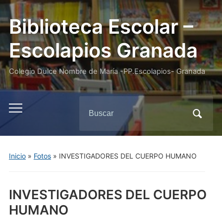
Biblioteca Escolar –
Escolapios Granada
Colegio Dulce Nombre de María -PP.Escolapios- Granada
Buscar:
Alternar
el
menú
móvil
Inicio
»
Fotos
»
INVESTIGADORES DEL CUERPO HUMANO
INVESTIGADORES DEL CUERPO
HUMANO