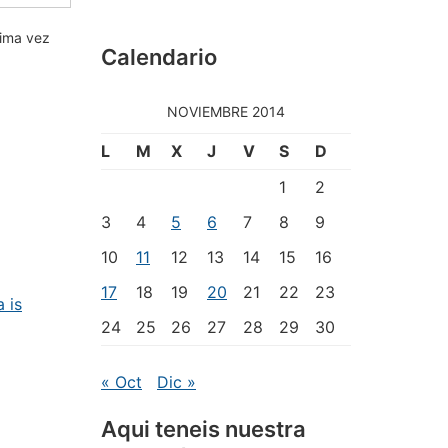
xima vez
Calendario
NOVIEMBRE 2014
L
M
X
J
V
S
D
1
2
3
4
5
6
7
8
9
10
11
12
13
14
15
16
17
18
19
20
21
22
23
 is
24
25
26
27
28
29
30
« Oct
Dic »
Aqui teneis nuestra