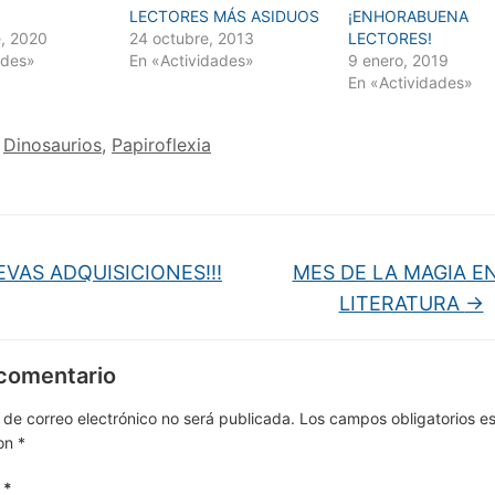
LECTORES MÁS ASIDUOS
¡ENHORABUENA
, 2020
24 octubre, 2013
LECTORES!
ades»
En «Actividades»
9 enero, 2019
En «Actividades»
Dinosaurios
,
Papiroflexia
EVAS ADQUISICIONES!!!
MES DE LA MAGIA E
LITERATURA
→
 comentario
 de correo electrónico no será publicada.
Los campos obligatorios e
on
*
o
*