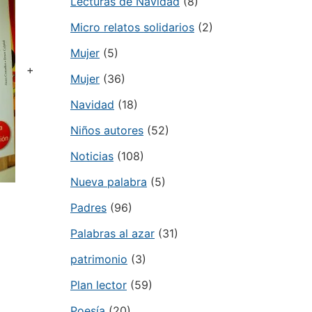
Lecturas de Navidad
(8)
Micro relatos solidarios
(2)
Mujer
(5)
+
Mujer
(36)
Navidad
(18)
Niños autores
(52)
Noticias
(108)
Nueva palabra
(5)
Padres
(96)
Palabras al azar
(31)
patrimonio
(3)
Plan lector
(59)
Poesía
(20)