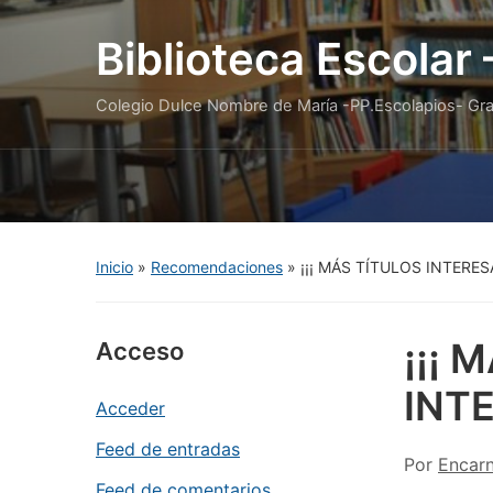
Biblioteca Escolar
Colegio Dulce Nombre de María -PP.Escolapios- Gr
Inicio
»
Recomendaciones
»
¡¡¡ MÁS TÍTULOS INTERES
¡¡¡ 
Acceso
INT
Acceder
Feed de entradas
Por
Encar
Feed de comentarios