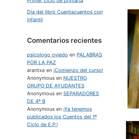
Primer ciclo de primaria
Día del libro Cuentacuentos con
infantil
Comentarios recientes
psicologo oviedo
en
PALABRAS
POR LA PAZ
arantxa
en
¡Comienzo del curso!
Anonymous
en
NUESTRO
GRUPO DE AYUDANTES
Anonymous
en
SEPARADORES
DE 4º B
Anonymous
en
¡Ya tenemos
publicados los Cuentos del 1º
Ciclo de E.P.!