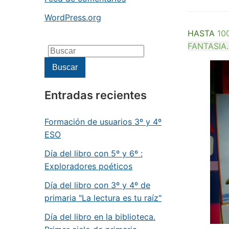
WordPress.org
HASTA
10
FANTASIA.
Buscar:
Buscar
Entradas recientes
Formación de usuarios 3º y 4º
ESO
Día del libro con 5º y 6º :
Exploradores poéticos
Día del libro con 3º y 4º de
primaria "La lectura es tu raíz"
Día del libro en la biblioteca.