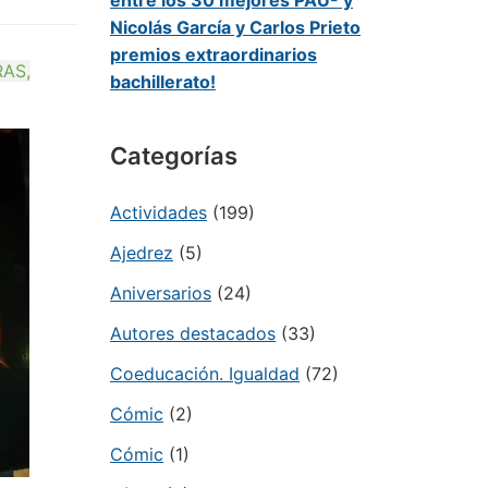
entre los 30 mejores PAU- y
Nicolás García y Carlos Prieto
premios extraordinarios
AS,
bachillerato!
Categorías
Actividades
(199)
Ajedrez
(5)
Aniversarios
(24)
Autores destacados
(33)
Coeducación. Igualdad
(72)
Cómic
(2)
Cómic
(1)