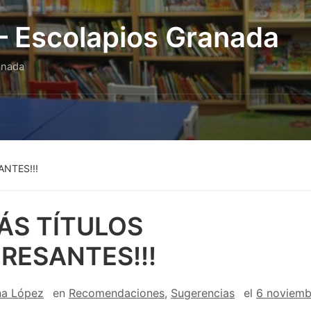
 – Escolapios Granada
anada
ANTES!!!
MÁS TÍTULOS
ERESANTES!!!
na López
en
Recomendaciones
,
Sugerencias
el
6 noviemb