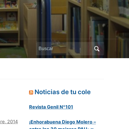
Buscar:
Noticias de tu cole
Revista Genil Nº101
re, 2014
¡Enhorabuena Diego Molero –