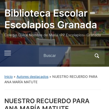
Biblioteca Escolar –
Escolapios Granada
Colegio Dulce Nombre de María -PP.Escolapios- Granada
Buscar:
Alternar
el
menú
móvil
Inicio
»
Autores destacados
»
NUESTRO RECUERDO PARA
ANA MARÍA MATUTE
NUESTRO RECUERDO PARA
ANA MARÍA MATUTE