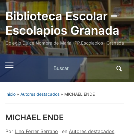
Biblioteca Escolar –
Escolapios Granada
Colegio Dulce Nombre de María -PP.Escolapios- Granada
Buscar:
Alternar
el
menú
móvil
Inicio
»
Autores destacados
»
MICHAEL ENDE
MICHAEL ENDE
Por
Lino Ferrer Serrano
en
Autores destacados
,