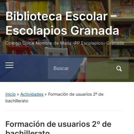
Biblioteca Escolar –
Escolapios Granada
Colegio Dulce Nombre de María -PP.Escolapios- Granada
Buscar:
Alternar
el
menú
móvil
Inicio
»
Actividades
»
Formación de usuarios 2º de
bachillerato
Formación de usuarios 2º de
bachillerato