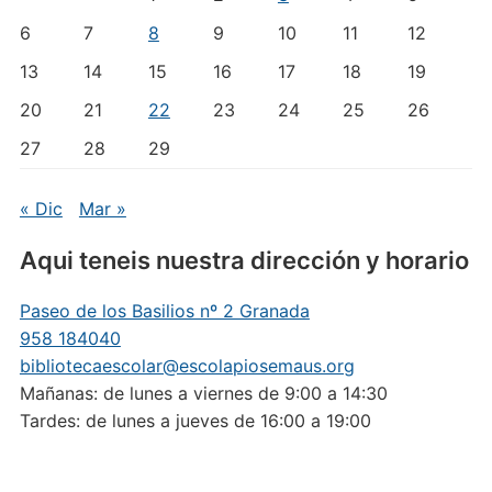
6
7
8
9
10
11
12
13
14
15
16
17
18
19
20
21
22
23
24
25
26
27
28
29
« Dic
Mar »
Aqui teneis nuestra dirección y horario
Paseo de los Basilios nº 2 Granada
958 184040
bibliotecaescolar@escolapiosemaus.org
Mañanas: de lunes a viernes de 9:00 a 14:30
Tardes: de lunes a jueves de 16:00 a 19:00