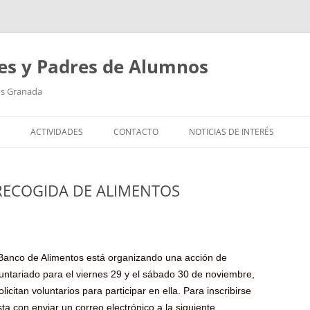
es y Padres de Alumnos
os Granada
ACTIVIDADES
CONTACTO
NOTICIAS DE INTERÉS
APORTACIONES EN OBRAS Y
MATERIAL PEDAGÓGICO
RECOGIDA DE ALIMENTOS
 Banco de Alimentos está organizando una acción de
untariado para el viernes 29 y el sábado 30 de noviembre,
olicitan voluntarios para participar en ella. Para inscribirse
ta con enviar un correo electrónico a la siguiente