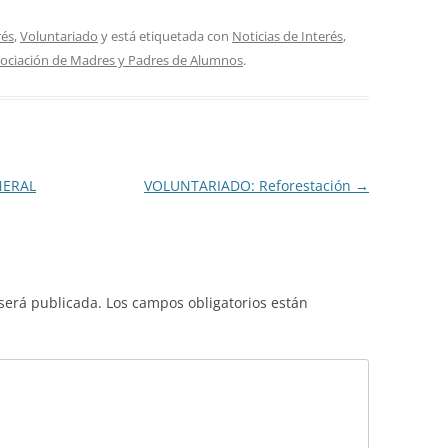
para
de
aumentar
rés
,
Voluntariado
y está etiquetada con
Noticias de Interés
,
flecha
o
ociación de Madres y Padres de Alumnos
.
arriba/abajo
disminuir
para
el
aumentar
volumen.
o
disminuir
NERAL
VOLUNTARIADO: Reforestación
→
el
volumen.
 será publicada.
Los campos obligatorios están