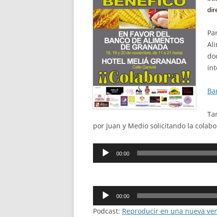
di
Pa
Al
do
in
Ba
Ta
por Juan y Medio solicitando la colabo
Reproductor
00:00
de
audio
Reproductor
00:00
de
Podcast:
Reproducir en una nueva ve
audio