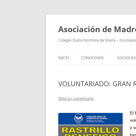
Saltar
al
contenido
Asociación de Madr
Colegio Dulce Nombre de María – Escolapi
INICIO
CONÓCENOS
SOCIOS/AS
PRESENTACIÓN DE LOS
MIEMBROS DE LA JUNTA
VOLUNTARIADO: GRAN 
CUENTAS Y PRESUPUESTOS
Deja un comentario
ACTAS ASAMBLEA GENERAL
El
vol
y s
bas