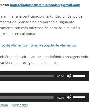
rección
bagr.relacionesinstitucionales@gmail.com
ra animar a la participación, la Fundación Banco de
imentos de Granada ha preparado el siguiente
cumento con más información para los que estéis
teresados en colaborar.
nco de Alimentos - Gran Recogida de Alimentos
mbién podéis oir el anuncio radiofónico protagonizado
ración con la recogida de alimentos.
Utiliza
00:00
las
teclas
de
Utiliza
flecha
00:00
las
arriba/abajo
ntana
|
Descargar
teclas