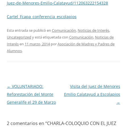
Juez-de-Menores-Emilio-Calatayud/112063222154328
Cartel_Fcapa_conferencia_escolapios
Esta entrada se publicó en
Comunicación
,
Noticias de Interés
,
Uncategorized
y está etiquetada con
Comunicación
,
Noticias de
Interés
en
11 marzo, 2014
por
Asociación de Madres y Padres de
Alumnos
.
Navegación
←
VOLUNTARIADO:
Visita del Juez de Menores
de
Reforestación del Monte
Emilio Calatayud a Escolapios
entradas
Generalife el 29 de Marzo
→
2 comentarios en “
CHARLA-COLOQUIO CON EL JUEZ