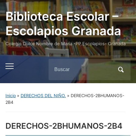
Biblioteca Escolar –
Escolapios Granada
Colegio Dulce Nombre de María -PP.Escolapios- Granada
Buscar:
Alternar
el
menú
móvil
Inicio
»
DERECHOS DEL NIÑO.
»
DERECHOS-2BHUMANOS-
2B4
DERECHOS-2BHUMANOS-2B4