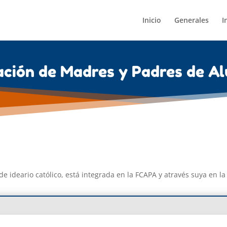
Inicio
Generales
I
ación de Madres y Padres de A
de ideario católico, está integrada en la FCAPA y através suya en 