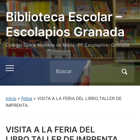
Biblioteca Escolar –
Escolapios Granada
Colegio Dulce Nombre de María -PP.Escolapios- Granada
Buscar:
Alternar
el
menú
móvil
Inicio
»
Fotos
»
VISITA A LA FERIA DEL LIBRO.TALLER DE
IMPRENTA.
VISITA A LA FERIA DEL
LIBRO.TALLER DE IMPRENTA.