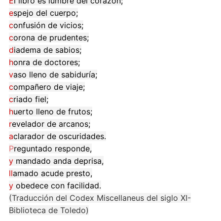
E
l libro es lumbre del corazón;
e
spejo del cuerpo;
c
onfusión de vicios;
c
orona de prudentes;
d
iadema de sabios;
h
onra de doctores;
v
aso lleno de sabiduría;
c
ompañero de viaje;
c
riado fiel;
h
uerto lleno de frutos;
r
evelador de arcanos;
a
clarador de oscuridades.
P
reguntado responde,
y
mandado anda deprisa,
ll
amado acude presto,
y
obedece con facilidad.
(Traducción del Codex Miscellaneus del siglo XI-
Biblioteca de Toledo)